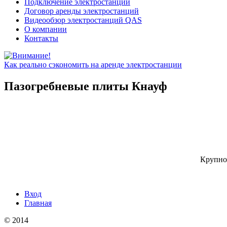
Подключение электростанций
Договор аренды электростанций
Видеообзор электростанций QAS
О компании
Контакты
Как реально сэкономить на аренде электростанции
Пазогребневые плиты Кнауф
Крупно
Вход
Главная
© 2014